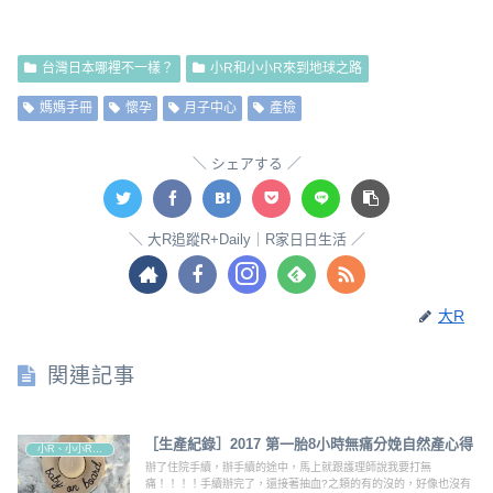
台灣日本哪裡不一樣？
小R和小小R來到地球之路
媽媽手冊
懷孕
月子中心
產檢
シェアする
大R追蹤R+Daily｜R家日日生活
大R
関連記事
［生產紀錄］2017 第一胎8小時無痛分娩自然產心得
小R、小小R成長路程
辦了住院手續，辦手續的途中，馬上就跟護理師說我要打無
痛！！！！手續辦完了，還接著抽血?之類的有的沒的，好像也沒有