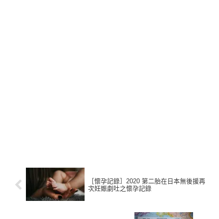
［懷孕記錄］2020 第二胎在日本無後援再
次妊娠劇吐之懷孕記錄