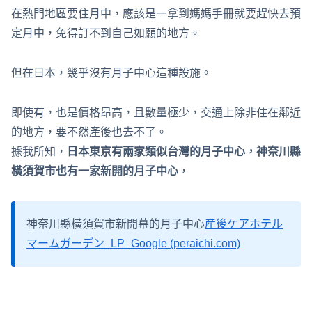
在熱門地區要住月中，應該是一拿到媽媽手冊就要趕快去預
定月中，免得訂不到自己如願的地方。
但在日本，幾乎沒有月子中心這種設施。
即使有，也是價格昂高，且數量極少，交通上除非住在鄰近
的地方，要不然產後也去不了。
據我所知，
日本東京有兩家類似台灣的月子中心，神奈川縣
橫須賀市也有一家新開的月子中心
，
神奈川縣橫須賀市新開幕的月子中心
産後ケアホテル
マームガーデン_LP_Google (peraichi.com)