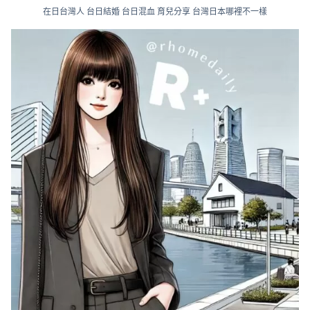
在日台灣人 台日結婚 台日混血 育兒分享 台灣日本哪裡不一樣