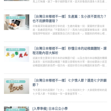
馬上打無痛，過了一陣子麻醉醫才來。這天好像真的滿多人來生產，
因為待產房都滿房了，所以一開始還是在外面的恢復區打無痛，主治
醫生也來內診，還跟我說很順利，
［台灣日本哪裡不一樣］生產篇：生小孩不要用力？
台灣日本哪裡不一樣？
也不用臍帶護理？
印象最深刻最讓我想分享的是，生產的最後一刻，寶寶終於要出來
前，助產師居然說「不要再用力了！再用力的話寶寶會衝出來，請我
慢慢深呼吸就好，讓寶寶靠自己的力量出來。」我聽到的時候心裡只
有傻眼(笑)，想著「蛤?為什麼不讓我用力？不是要用力才能讓寶寶
出來嗎？為什麼不讓我用力．．．
［台灣日本哪裡不一樣］秒懂日本的幼稚園體制、課
台灣日本哪裡不一樣？
程活動內容大解析
這篇文章主要來分享日本的幼稚園介紹、以及台灣日本幼稚園的種類
及差別、如何挑選幼稚園？需要注意哪些地方等，適合給要送小孩至
幼稚園就讀的家長們一個方向、或是好奇日本幼稚園的家長們一個參
考。要進入幼稚園的介紹前，先讓我稍微說明日本的學制吧！想了解
的家長們，就讓我們一起看下去吧！
［台灣日本哪裡不一樣］七夕情人節？還是七夕許願
台灣日本哪裡不一樣？
節？
今天要分享的是關於「七夕」，在台灣說到七夕，大家絕對想到的是
七夕情人節、牛郎織女一年一度會面等等。...
[入學準備] 日本公立小學
台灣日本哪裡不一樣？