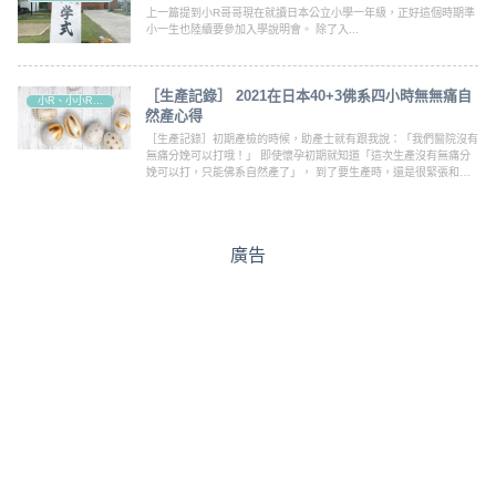
上一篇提到小R哥哥現在就讀日本公立小學一年級，正好這個時期準
小一生也陸續要參加入學說明會。 除了入...
［生產記錄］ 2021在日本40+3佛系四小時無無痛自
小R、小小R成長路程
然產心得
［生產記錄］初期產檢的時候，助產士就有跟我說：「我們醫院沒有
無痛分娩可以打哦！」 即使懷孕初期就知道「這次生產沒有無痛分
娩可以打，只能佛系自然產了」， 到了要生產時，還是很緊張和忐
忑不安。(抖)
廣告