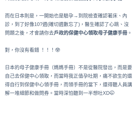
而在日本則是，一開始也是驗孕→到院檢查確認著床、內
診，到了好像10?週(確切週數忘了)，醫生確認了心跳、沒
問題之後，才會請你去
戶政的保健中心領取母子健康手冊
。
對，你沒有看錯 ！！！🤓
日本的母子健康手冊（媽媽手冊）不是從醫院發出，而是要
自己去保健中心領取，而當時我正值孕吐期，痛不欲生的還
得自行到保健中心領手冊，而領手冊的當下，還得聽人員講
解一堆細節和做問券。當時深怕聽到一半想吐XD🤭