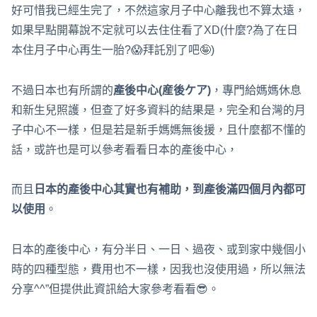
好可惜我已經生完了，不然這家月子中心離我也不算太遠，
如果早點開幕說不定就可以去住住看了XD(什麼?為了在日
本住月子中心再生一胎?😱拜託別了吧🤪)
不過日本也有所謂的
產後中心(産後ケア)
，專門給媽媽休息
和新生兒照護，但查了好多資料的結果是，完全和台灣的月
子中心不一樣，但是若是新手媽媽無後援，且什麼都不懂的
話，或許也是可以參考看看日本的產後中心，
而且
日本的產後中心其實也有補助，到產後滿四個月內都可
以使用
。
日本的產後中心，有分半日、一日、過夜、或到家中幾個小
時的四種型態，費用也不一樣，因我也沒使用過，所以無法
分享^^”但提供此資訊給大家參考看看😎。