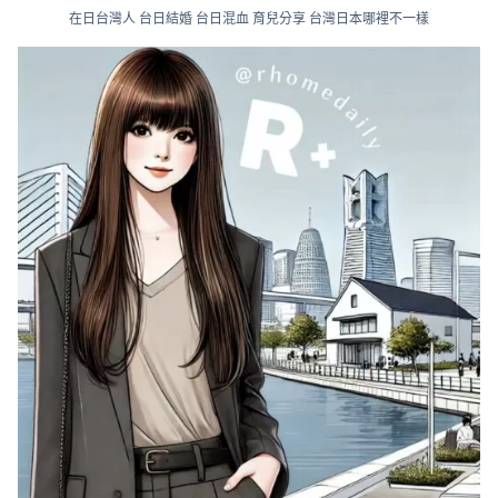
在日台灣人 台日結婚 台日混血 育兒分享 台灣日本哪裡不一樣