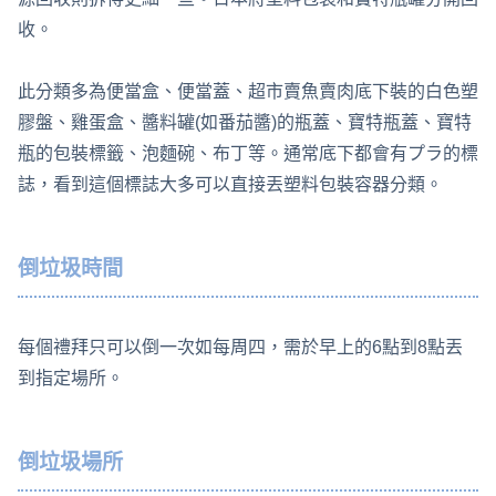
收。
此分類多為便當盒、便當蓋、超市賣魚賣肉底下裝的白色塑
膠盤、雞蛋盒、醬料罐(如番茄醬)的瓶蓋、寶特瓶蓋、寶特
瓶的包裝標籤、泡麵碗、布丁等。通常底下都會有プラ的標
誌，看到這個標誌大多可以直接丟塑料包裝容器分類。
倒垃圾時間
每個禮拜只可以倒一次如每周四，需於早上的6點到8點丟
到指定場所。
倒垃圾場所