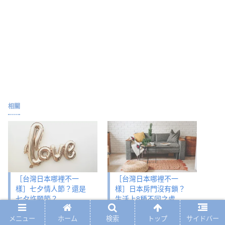
相關
［台灣日本哪裡不一
［台灣日本哪裡不一
樣］七夕情人節？還是
樣］日本房門沒有鎖？
七夕許願節？
生活上8種不同之處
2022-08-02
2022-06-15
メニュー
ホーム
検索
トップ
サイドバー
在「台灣日本哪裡不一
在「台灣日本哪裡不一