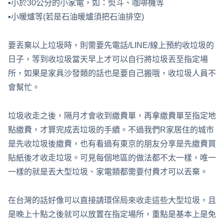
▪小於30公分的小家電，如：熨斗、咖啡機等
▪小暖爐等(若是石油暖爐須把石油排空)
要丟棄以上垃圾時，則需要先電話/LINE/線上預約收垃圾的
日子，等到收垃圾當天早上才可以自行將垃圾丟至指定場
所，如果是家具沙發類的話也是要自己搬哦，收垃圾人員不
會幫忙。
垃圾收走之後，隔月才會收到繳費單，再拿繳費單至指定地
點繳費，才算完成丟垃圾的手續。不過我們R家居住的城市
是先收垃圾後繳費，也有看過有東京的朋友分享是先繳費買
貼紙後才收走垃圾。可見每個地區的做法都不太一樣，唯一
一樣的就是丟大型垃圾、家電類都需要付費才可以丟棄。
在台灣的話好像可以直接請環保局來收走這些大型垃圾，且
是晚上十點之後就可以放置在指定場所，重點是基本上是免