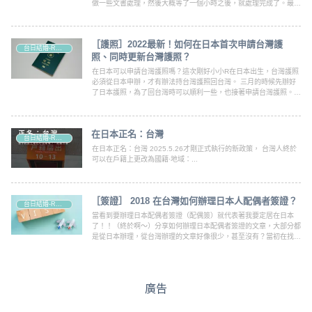
做一些文書處理，然後大概等了一個小時之後，就處理完成了。最後
要記得申請：①結婚證明書 $100元/張(我只有申請中文版)
［護照］2022最新！如何在日本首次申請台灣護
台日結婚-R家大小事
照、同時更新台灣護照？
在日本可以申請台灣護照嗎？這次剛好小小R在日本出生，台灣護照
必須從日本申辦，才有辦法持台灣護照回台灣。 三月的時候先辦好
了日本護照，為了回台灣時可以順利一些，也接著申請台灣護照。
(延伸閱讀：［護照］2022 秒懂如何在日本首次申請日本護照？及如
何更新日本護照？)
在日本正名：台灣
台日結婚-R家大小事
在日本正名：台灣 2025.5.26才剛正式執行的新政策， 台灣人終於
可以在戶籍上更改為國籍·地域：...
［簽證］ 2018 在台灣如何辦理日本人配偶者簽證？
台日結婚-R家大小事
當看到要辦理日本配偶者簽證（配偶簽）就代表著我要定居在日本
了！！（終於啊～）分享如何辦理日本配偶者簽證的文章，大部分都
是從日本辦理，從台灣辦理的文章好像很少，甚至沒有？當初在找資
料時，我只有搜尋到一篇，而且最後好像也沒有在台灣辦理？所以就
有了這篇文章的誕生了。
廣告