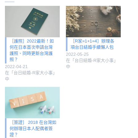
［護照］2022最新！如
［R家=1+1=4］辦理各
何在日本首次申請台灣
項台日結婚手續懶人包
護照、同時更新台灣護
2022-05-25
照？
在「台日結婚-R家大小事」
2022-04-21
中
在「台日結婚-R家大小事」
中
［簽證］ 2018 在台灣如
何辦理日本人配偶者簽
證？