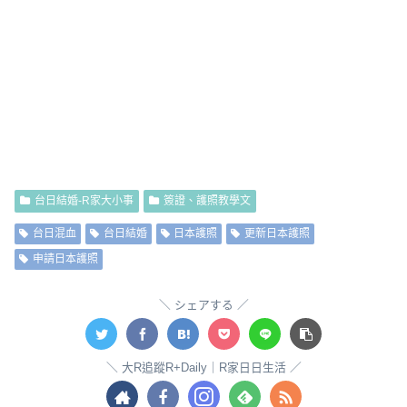
台日結婚-R家大小事
簽證、護照教學文
台日混血
台日結婚
日本護照
更新日本護照
申請日本護照
シェアする
大R追蹤R+Daily｜R家日日生活