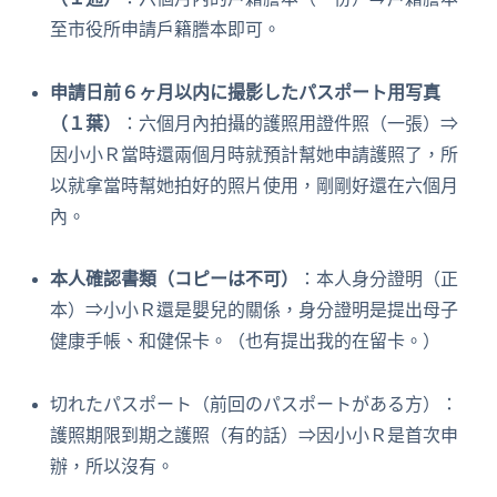
至市役所申請戶籍謄本即可。
申請日前６ヶ月以内に撮影したパスポート用写真
（１葉）
：六個月內拍攝的護照用證件照（一張）⇒
因小小Ｒ當時還兩個月時就預計幫她申請護照了，所
以就拿當時幫她拍好的照片使用，剛剛好還在六個月
內。
本人確認書類（コピーは不可）
：本人身分證明（正
本）⇒小小Ｒ還是嬰兒的關係，身分證明是提出母子
健康手帳、和健保卡。（也有提出我的在留卡。）
切れたパスポート（前回のパスポートがある方）：
護照期限到期之護照（有的話）⇒因小小Ｒ是首次申
辦，所以沒有。