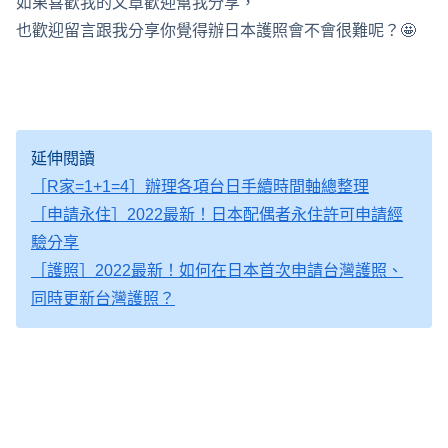
如果喜歡我的文章歡迎幫我分享，
也歡迎留言跟我分享你覺得辦日本護照會不會很難呢？🤩
延伸閱讀
［R家=1+1=4］辦理各項台日手續時間軸總整理
［申請永住］2022最新！日本配偶者永住許可申請經
驗分享
［護照］2022最新！如何在日本首次申請台灣護照、
同時更新台灣護照？