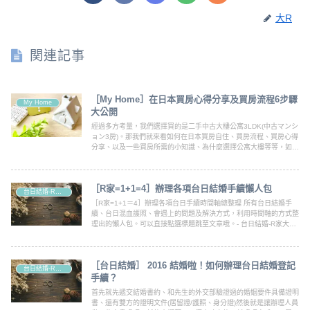
大R
関連記事
［My Home］在日本買房心得分享及買房流程6步驟
My Home
大公開
經過多方考量，我們選擇買的是二手中古大樓公寓3LDK(中古マンシ
ョン3房)。那我們就來看如何在日本買房自住、買房流程、買房心得
分享、以及一些買房所需的小知識、為什麼選擇公寓大樓等等，如果
你也對在日本買房有興趣，就趕快一起來一窺究竟吧～
［R家=1+1=4］辦理各項台日結婚手續懶人包
台日結婚-R家大小事
［R家=1+1＝4］辦理各項台日手續時間軸總整理 所有台日結婚手
續、台日混血護照、會遇上的問題及解決方式，利用時間軸的方式整
理出的懶人包。可以直接點選標題跳至文章哦。- 台日結婚-R家大小
事 - R+Daily｜R家日日生活
［台日結婚］ 2016 結婚啦！如何辦理台日結婚登記
台日結婚-R家大小事
手續？
首先就先遞交結婚書約、和先生的外交部驗證過的婚姻要件具備證明
書、還有雙方的證明文件(居留證/護照、身分證)然後就是讓辦理人員