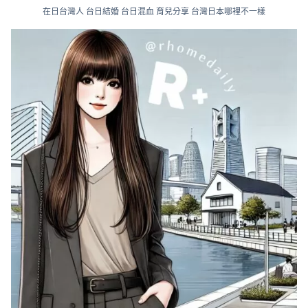
在日台灣人 台日結婚 台日混血 育兒分享 台灣日本哪裡不一樣