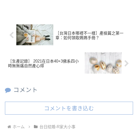
［台灣日本哪裡不一樣］產檢篇之第一
章：如何領取媽媽手冊？
［生產記錄］ 2021在日本40+3佛系四小
時無無痛自然產心得
コメント
コメントを書き込む
ホーム
台日結婚-R家大小事