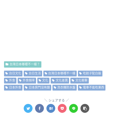
台灣日本哪裡不一樣？
台日文化
台日生活
台灣日本哪裡不一樣
吃餃子配白飯
外食
外食頻率
文化
文化差異
文化衝擊
日本外食
日本房門沒有鎖
洗衣機防水盤
電車不能吃東西
シェアする