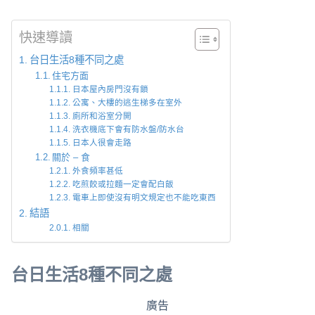
快速導讀
台日生活8種不同之處
住宅方面
日本屋內房門沒有鎖
公寓、大樓的逃生梯多在室外
廁所和浴室分開
洗衣機底下會有防水盤/防水台
日本人很會走路
關於 – 食
外食頻率甚低
吃煎餃或拉麵一定會配白飯
電車上即使沒有明文規定也不能吃東西
結語
相關
台日生活8種不同之處
廣告