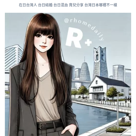
在日台灣人 台日結婚 台日混血 育兒分享 台灣日本哪裡不一樣