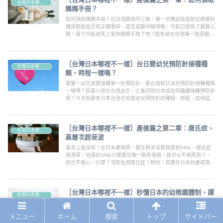
台灣日本哪裡不一樣？
媽媽手冊？
如何領取媽媽手冊？在台灣驗到孕之後，第一步應該就是前往婦產科
確認胚胎是否有正確著床、甚至若驗孕驗得晚，可能已經有了寶寶心
跳，當下可能就馬上拿到媽媽手冊了吧 ?我本身在台灣第一胎是驗到
孕之後，到婦產科檢查確認是否真的有懷孕，接著內診確認是否有著
床，隔週?或隔兩週再到醫院確認心跳，
［台灣日本哪裡不一樣］台日嬰幼兒預防針接種種
台灣日本哪裡不一樣？
類、時程一樣嗎？
寶寶一出生就要接種第一針預防針。那台灣和日本的預防針接種種類
一樣嗎？如果小孩在台灣出生，之後回到日本該如何繼續接種預防針
呢？今天就要來分享台灣日本嬰幼兒預防針的種類、時程、如何延續
接種，以及台灣日本接種預防針時有哪些不一樣。有興趣的爸爸媽媽
叔叔姨姨們，就讓我們繼續看下去吧！！！
［台灣日本哪裡不一樣］產檢篇之第二章：唐氏症、
台灣日本哪裡不一樣？
高層次超音波
基本上是沒有！在日本產檢時，醫生根本沒跟我提到SMA、唐氏症
檢測等。但還好SMA只需要在第一胎有測過，就可以不用再測了，
就也不擔心。什麼？沒有在測唐氏症？對的，其實在日本的產檢真的
真的很佛系，唐氏症對日本人來說，即使是唐寶寶，也是會生下來好
好照顧他的概念。跟台灣優生學感覺有所不同。
［台灣日本哪裡不一樣］秒懂日本的幼稚園體制、課
台灣日本哪裡不一樣？
程活動內容大解析
這篇文章主要來分享日本的幼稚園介紹、以及台灣日本幼稚園的種類
メニュー
ホーム
検索
トップ
サイドバー
及差別、如何挑選幼稚園？需要注意哪些地方等，適合給要送小孩至