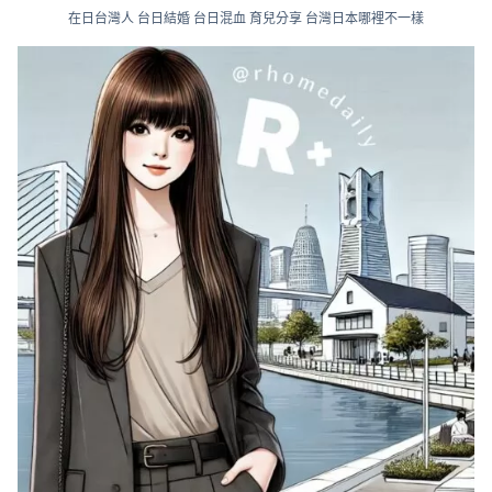
在日台灣人 台日結婚 台日混血 育兒分享 台灣日本哪裡不一樣