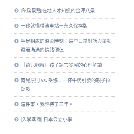
[私房景點]在地人才知道的金澤八景
一秒就懂橫濱車站ー永久保存版
手足相處的溫柔時刻：這些日常對話與舉動
藏著滿滿的情緒價值
［育兒觀察］孩子語言發展的心理解讀
育兒原則 vs. 妥協：一杯牛奶引發的親子拉
鋸戰
這件事，我堅持了三年。
[入學準備] 日本公立小學