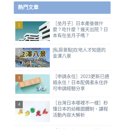
熱門文章
［坐月子］日本產後做什
麼？吃什麼？幾天出院？日
本有在坐月子嗎？
[私房景點]在地人才知道的
金澤八景
［申請永住］2023更新已通
過永住！日本配偶者永住許
可申請經驗分享
［台灣日本哪裡不一樣］秒
懂日本的幼稚園體制、課程
活動內容大解析