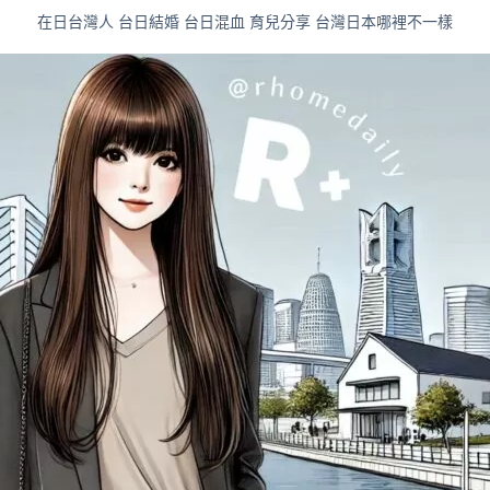
在日台灣人 台日結婚 台日混血 育兒分享 台灣日本哪裡不一樣