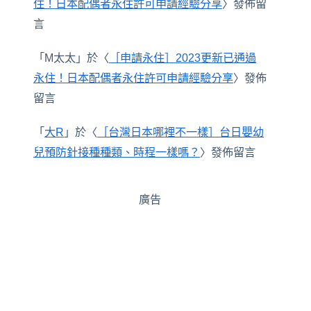
住！日本配偶者永住許可申請經驗分享
〉發佈留
言
「
M太太
」於〈
［申請永住］2023更新已通過
永住！日本配偶者永住許可申請經驗分享
〉發佈
留言
「
大R
」於〈
［台灣日本哪裡不一樣］台日嬰幼
兒預防針接種種類、時程一樣嗎？
〉發佈留言
廣告