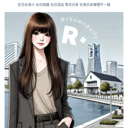
在日台灣人 台日結婚 台日混血 育兒分享 台灣日本哪裡不一樣