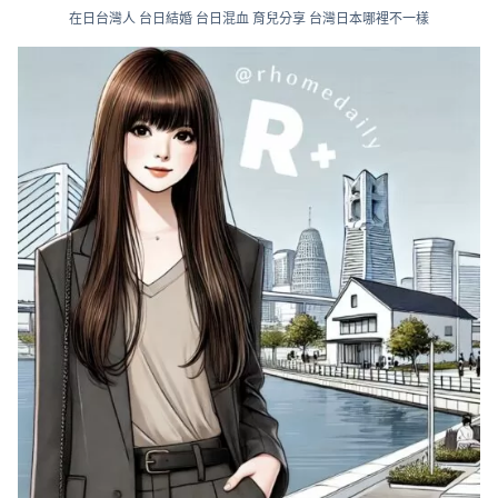
在日台灣人 台日結婚 台日混血 育兒分享 台灣日本哪裡不一樣