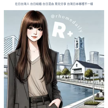
在日台灣人 台日結婚 台日混血 育兒分享 台灣日本哪裡不一樣