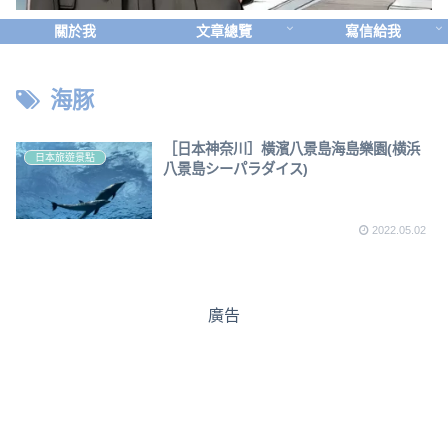
關於我
文章總覽
寫信給我
海豚
［日本神奈川］橫濱八景島海島樂園(横浜
日本旅遊景點
八景島シーパラダイス)
2022.05.02
廣告