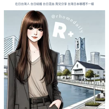
在日台灣人 台日結婚 台日混血 育兒分享 台灣日本哪裡不一樣