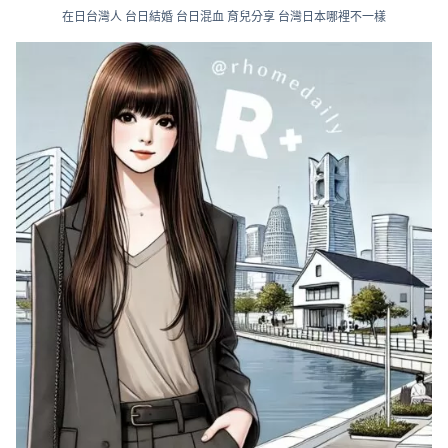
在日台灣人 台日結婚 台日混血 育兒分享 台灣日本哪裡不一樣