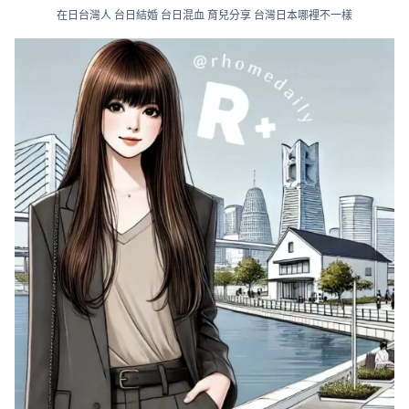
在日台灣人 台日結婚 台日混血 育兒分享 台灣日本哪裡不一樣