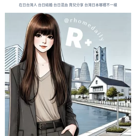
在日台灣人 台日結婚 台日混血 育兒分享 台灣日本哪裡不一樣