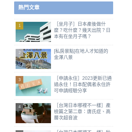
熱門文章
［坐月子］日本產後做什
麼？吃什麼？幾天出院？日
本有在坐月子嗎？
[私房景點]在地人才知道的
金澤八景
［申請永住］2023更新已通
過永住！日本配偶者永住許
可申請經驗分享
［台灣日本哪裡不一樣］產
檢篇之第二章：唐氏症、高
層次超音波