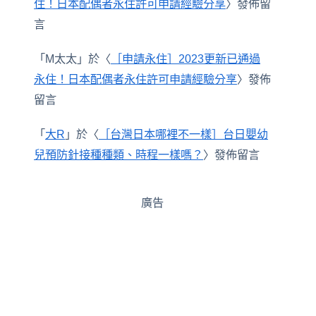
住！日本配偶者永住許可申請經驗分享
〉發佈留
言
「
M太太
」於〈
［申請永住］2023更新已通過
永住！日本配偶者永住許可申請經驗分享
〉發佈
留言
「
大R
」於〈
［台灣日本哪裡不一樣］台日嬰幼
兒預防針接種種類、時程一樣嗎？
〉發佈留言
廣告