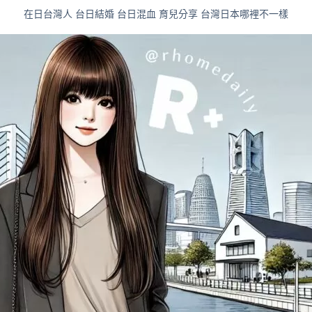
在日台灣人 台日結婚 台日混血 育兒分享 台灣日本哪裡不一樣