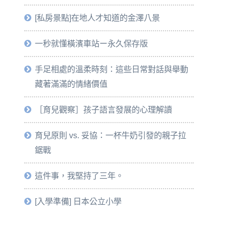
[私房景點]在地人才知道的金澤八景
一秒就懂橫濱車站ー永久保存版
手足相處的溫柔時刻：這些日常對話與舉動
藏著滿滿的情緒價值
［育兒觀察］孩子語言發展的心理解讀
育兒原則 vs. 妥協：一杯牛奶引發的親子拉
鋸戰
這件事，我堅持了三年。
[入學準備] 日本公立小學