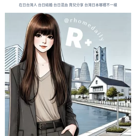
在日台灣人 台日結婚 台日混血 育兒分享 台灣日本哪裡不一樣