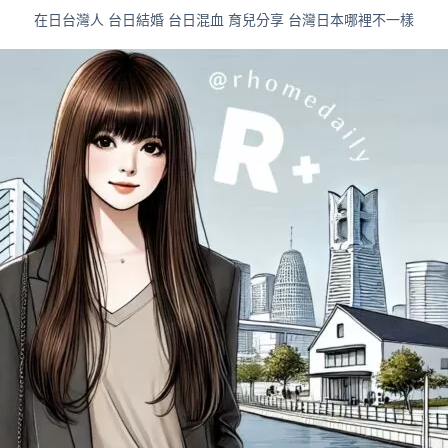
在日台灣人 台日結婚 台日混血 育兒分享 台灣日本哪裡不一樣