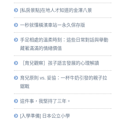
[私房景點]在地人才知道的金澤八景
一秒就懂橫濱車站ー永久保存版
手足相處的溫柔時刻：這些日常對話與舉動
藏著滿滿的情緒價值
［育兒觀察］孩子語言發展的心理解讀
育兒原則 vs. 妥協：一杯牛奶引發的親子拉
鋸戰
這件事，我堅持了三年。
[入學準備] 日本公立小學