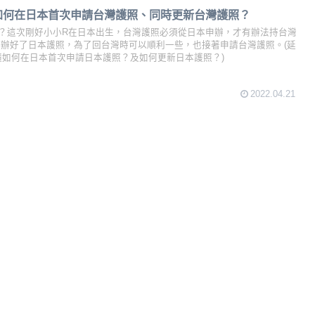
！如何在日本首次申請台灣護照、同時更新台灣護照？
？這次剛好小小R在日本出生，台灣護照必須從日本申辦，才有辦法持台灣
先辦好了日本護照，為了回台灣時可以順利一些，也接著申請台灣護照。(延
秒懂如何在日本首次申請日本護照？及如何更新日本護照？)
2022.04.21