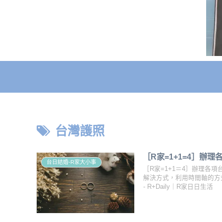
台灣護照
［R家=1+1=4］辦
台日結婚-R家大小事
［R家=1+1＝4］辦理各
解決方式，利用時間軸的方
- R+Daily｜R家日日生活