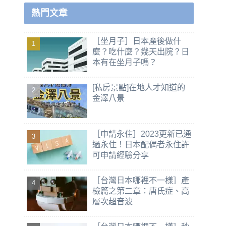
熱門文章
［坐月子］日本產後做什
麼？吃什麼？幾天出院？日
本有在坐月子嗎？
[私房景點]在地人才知道的
金澤八景
［申請永住］2023更新已通
過永住！日本配偶者永住許
可申請經驗分享
［台灣日本哪裡不一樣］產
檢篇之第二章：唐氏症、高
層次超音波