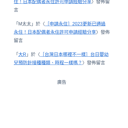
住！日本配偶者永住許可申請經驗分享
〉發佈留
言
「
M太太
」於〈
［申請永住］2023更新已通過
永住！日本配偶者永住許可申請經驗分享
〉發佈
留言
「
大R
」於〈
［台灣日本哪裡不一樣］台日嬰幼
兒預防針接種種類、時程一樣嗎？
〉發佈留言
廣告