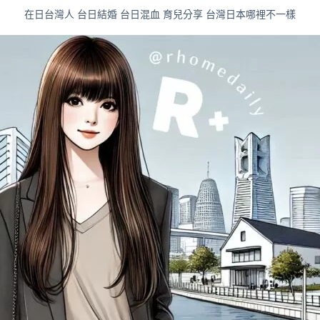
在日台灣人 台日結婚 台日混血 育兒分享 台灣日本哪裡不一樣