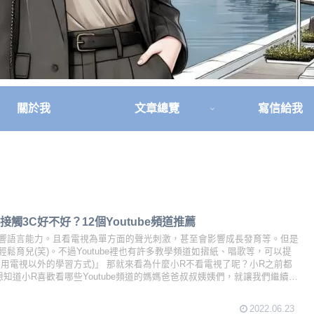
關於我
文章總覽
寫信給我
觸3C好不好？12個Youtube頻道推薦
響語言能力。且看電視為單方面的聲光刺激，甚至會影響成長發育等。但是
鬆育兒(笑)。不過Youtube裡也有許多教學頻道如摺紙、唱歌等，可以提
用電視以外的學習方式)」 那就來看為什麼小R不看電視了呢？小R之前都
？想知道小R喜歡看哪些Youtube頻道的媽媽爸爸叔叔姨姨們，就讓我們繼續看
視？
2022.06.23