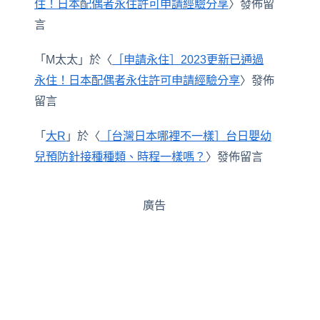
住！日本配偶者永住許可申請經驗分享
〉發佈留
言
「
M太太
」於〈
［申請永住］2023更新已通過
永住！日本配偶者永住許可申請經驗分享
〉發佈
留言
「
大R
」於〈
［台灣日本哪裡不一樣］台日嬰幼
兒預防針接種種類、時程一樣嗎？
〉發佈留言
廣告