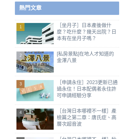
熱門文章
［坐月子］日本產後做什
麼？吃什麼？幾天出院？日
本有在坐月子嗎？
[私房景點]在地人才知道的
金澤八景
［申請永住］2023更新已通
過永住！日本配偶者永住許
可申請經驗分享
［台灣日本哪裡不一樣］產
檢篇之第二章：唐氏症、高
層次超音波