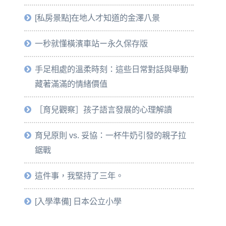
[私房景點]在地人才知道的金澤八景
一秒就懂橫濱車站ー永久保存版
手足相處的溫柔時刻：這些日常對話與舉動
藏著滿滿的情緒價值
［育兒觀察］孩子語言發展的心理解讀
育兒原則 vs. 妥協：一杯牛奶引發的親子拉
鋸戰
這件事，我堅持了三年。
[入學準備] 日本公立小學