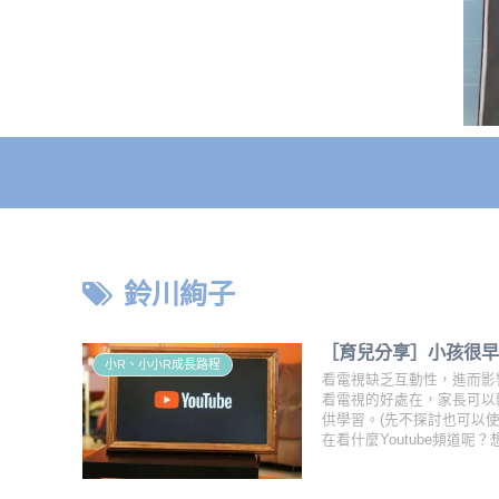
鈴川絢子
［育兒分享］小孩很早接
小R、小小R成長路程
看電視缺乏互動性，進而影
看電視的好處在，家長可以輕
供學習。(先不探討也可以使
在看什麼Youtube頻道呢
下去吧！ 為什麼戒掉看電