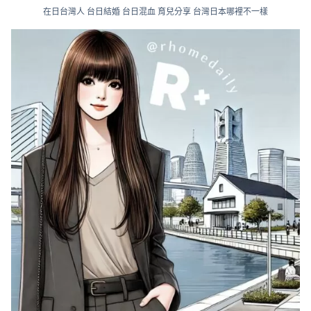
在日台灣人 台日結婚 台日混血 育兒分享 台灣日本哪裡不一樣