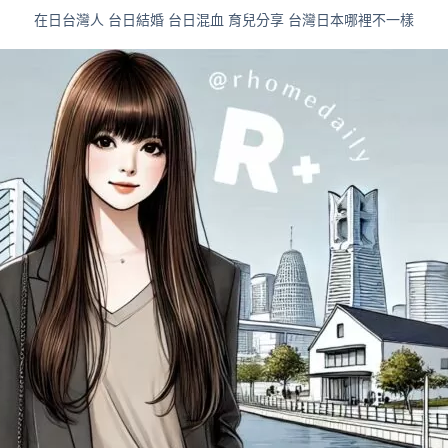
在日台灣人 台日結婚 台日混血 育兒分享 台灣日本哪裡不一樣