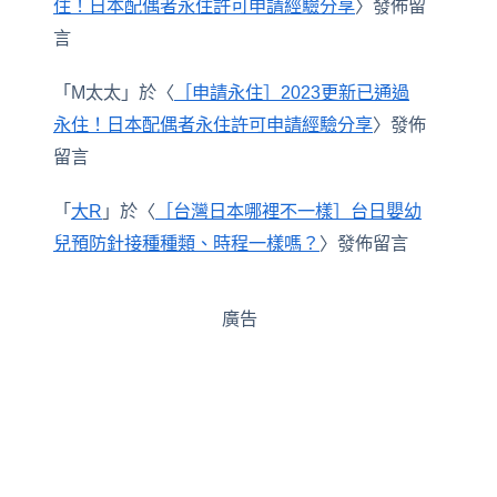
住！日本配偶者永住許可申請經驗分享
〉發佈留
言
「
M太太
」於〈
［申請永住］2023更新已通過
永住！日本配偶者永住許可申請經驗分享
〉發佈
留言
「
大R
」於〈
［台灣日本哪裡不一樣］台日嬰幼
兒預防針接種種類、時程一樣嗎？
〉發佈留言
廣告