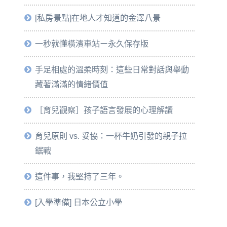
[私房景點]在地人才知道的金澤八景
一秒就懂橫濱車站ー永久保存版
手足相處的溫柔時刻：這些日常對話與舉動
藏著滿滿的情緒價值
［育兒觀察］孩子語言發展的心理解讀
育兒原則 vs. 妥協：一杯牛奶引發的親子拉
鋸戰
這件事，我堅持了三年。
[入學準備] 日本公立小學