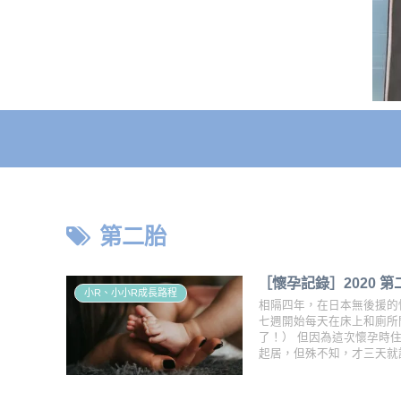
第二胎
［懷孕記錄］2020
小R、小小R成長路程
相隔四年，在日本無後援的
七週開始每天在床上和廁所間
了！） 但因為這次懷孕時
起居，但殊不知，才三天就請