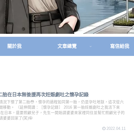
關於我
文章總覽
寫信給我
 第二胎在日本無後援再次妊娠劇吐之懷孕記錄
情況下懷了第二胎😳，懷孕的過程如同第一胎，仍是孕吐地獄，這次從六
移動。 （延伸閱讀：［懷孕記錄］ 2016 第一胎妊娠劇吐之我活下來
住在日本，還要照顧兒子，先生一開始請婆婆來家裡同住並幫忙照顧兒子的
婆婆回家了(笑)🤪
2022.04.11