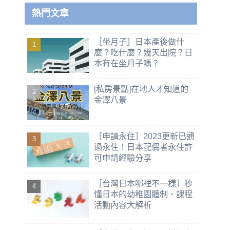
熱門文章
［坐月子］日本產後做什
麼？吃什麼？幾天出院？日
本有在坐月子嗎？
[私房景點]在地人才知道的
金澤八景
［申請永住］2023更新已通
過永住！日本配偶者永住許
可申請經驗分享
［台灣日本哪裡不一樣］秒
懂日本的幼稚園體制、課程
活動內容大解析