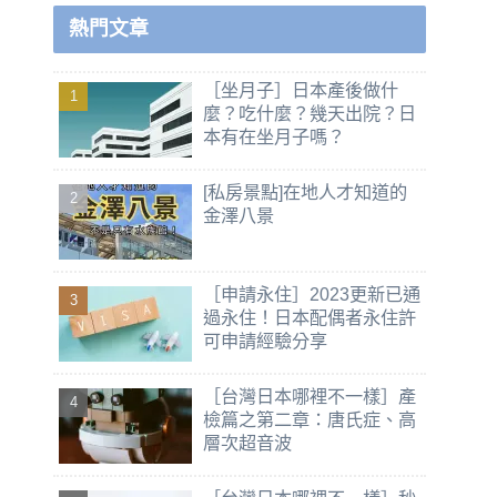
熱門文章
［坐月子］日本產後做什
麼？吃什麼？幾天出院？日
本有在坐月子嗎？
[私房景點]在地人才知道的
金澤八景
［申請永住］2023更新已通
過永住！日本配偶者永住許
可申請經驗分享
［台灣日本哪裡不一樣］產
檢篇之第二章：唐氏症、高
層次超音波