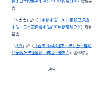
住！日本配偶者永住許可申請經驗分享
〉發佈留
言
「
M太太
」於〈
［申請永住］2023更新已通過
永住！日本配偶者永住許可申請經驗分享
〉發佈
留言
「
大R
」於〈
［台灣日本哪裡不一樣］台日嬰幼
兒預防針接種種類、時程一樣嗎？
〉發佈留言
廣告