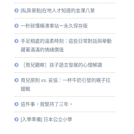
[私房景點]在地人才知道的金澤八景
一秒就懂橫濱車站ー永久保存版
手足相處的溫柔時刻：這些日常對話與舉動
藏著滿滿的情緒價值
［育兒觀察］孩子語言發展的心理解讀
育兒原則 vs. 妥協：一杯牛奶引發的親子拉
鋸戰
這件事，我堅持了三年。
[入學準備] 日本公立小學