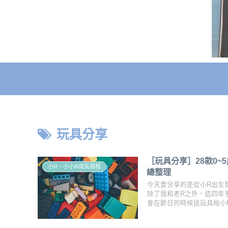
玩具分享
［玩具分享］28款0
小R、小小R成長路程
總整理
今天要分享的是從小R出生
除了我和老R之外，這四年
會在節日的時候送玩具給小