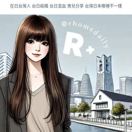
在日台灣人 台日結婚 台日混血 育兒分享 台灣日本哪裡不一樣